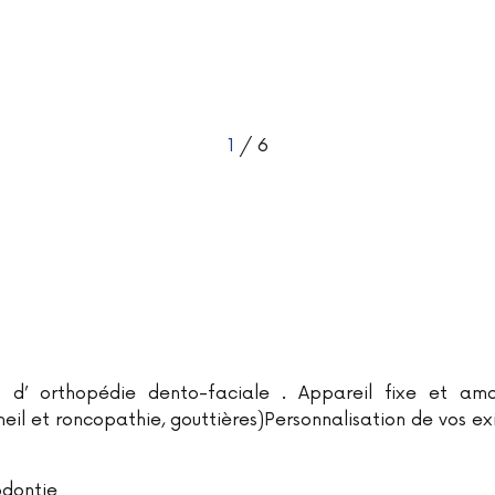
1
/ 6
 d’ orthopédie dento-faciale . Appareil fixe et amov
eil et roncopathie, gouttières)Personnalisation de vos e
odontie