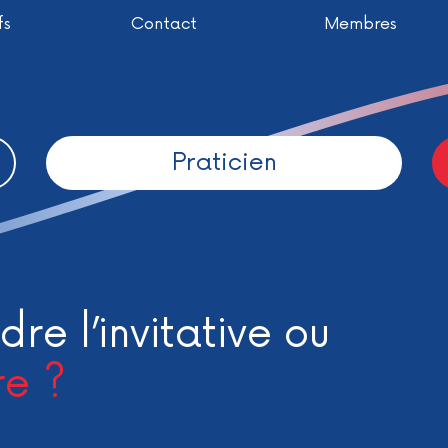
fs
Contact
Membres
Praticien
dre l’invitative ou
re ?