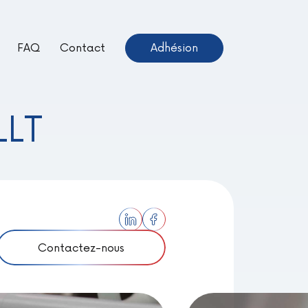
FAQ
Contact
Adhésion
ientôt Disponible –
euve !
LLT
Contactez-nous