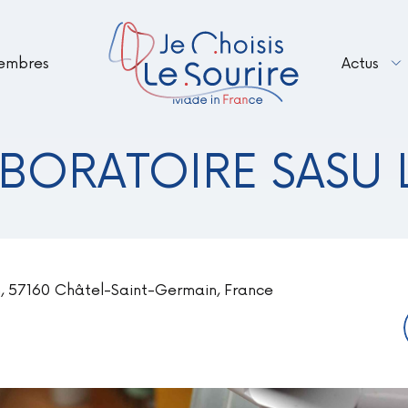
embres
Actus
Renouveler votre adhésion en 2026 – B
Le Sourire Made in France fait peau n
BORATOIRE SASU 
n, 57160 Châtel-Saint-Germain, France