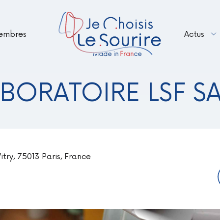
embres
Actus
Renouveler votre adhésion en 2026 – B
Le Sourire Made in France fait peau n
BORATOIRE LSF S
itry, 75013 Paris, France