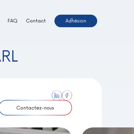
FAQ
Contact
Adhésion
ientôt Disponible –
euve !
ARL
Contactez-nous