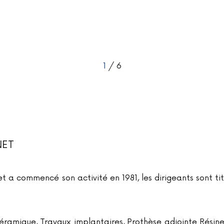
1
/ 6
NET
t a commencé son activité en 1981, les dirigeants sont tit
amique, Travaux implantaires, Prothèse adjointe Résine,