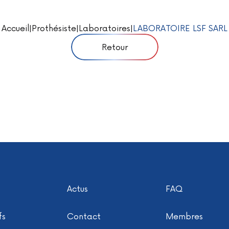
Accueil
|
Prothésiste
|
Laboratoires
|
LABORATOIRE LSF SARL
Retour
Actus
FAQ
fs
Contact
Membres