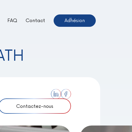
FAQ
Contact
Adhésion
ientôt Disponible –
euve !
ATH
Contactez-nous