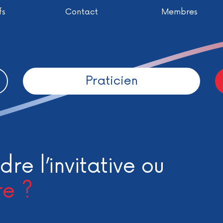
fs
Contact
Membres
Praticien
dre l’invitative ou
re ?