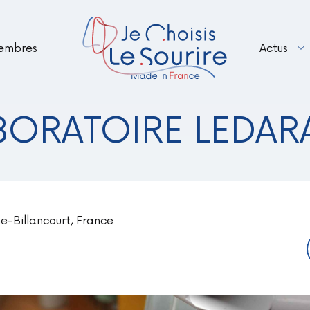
embres
Actus
Renouveler votre adhésion en 2026 – B
Le Sourire Made in France fait peau n
BORATOIRE LEDAR
e-Billancourt, France