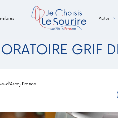
embres
Actus
Renouveler votre adhésion en 2026 – B
Le Sourire Made in France fait peau n
BORATOIRE GRIF D
uve-d'Ascq, France