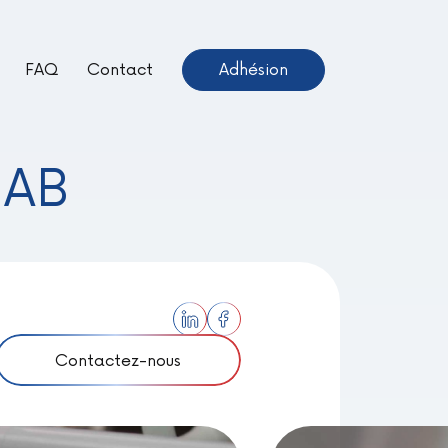
FAQ
Contact
Adhésion
ientôt Disponible –
euve !
LAB
Contactez-nous