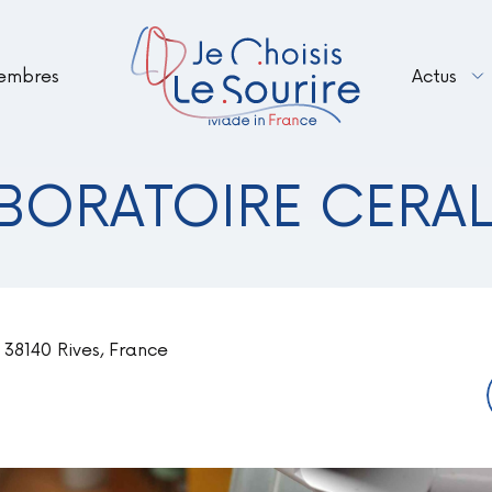
embres
Actus
Renouveler votre adhésion en 2026 – B
Le Sourire Made in France fait peau n
BORATOIRE CERA
38140 Rives, France