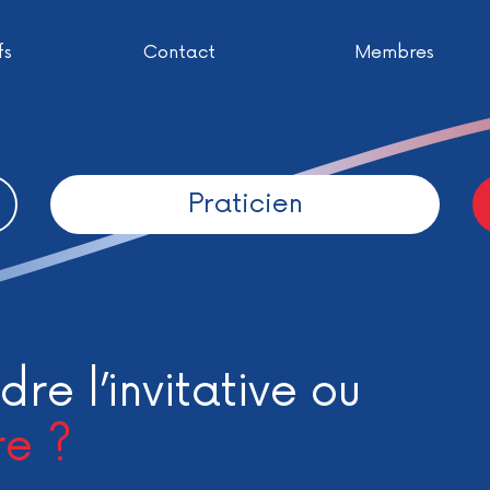
fs
Contact
Membres
Praticien
dre l’invitative ou
re ?