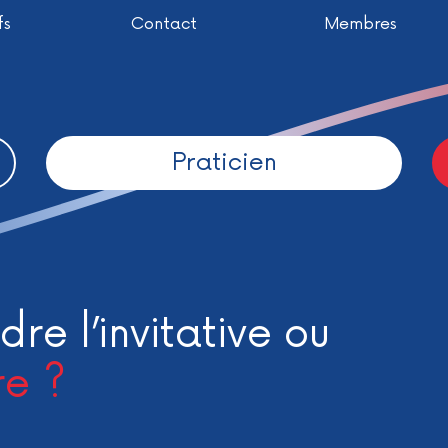
fs
Contact
Membres
Praticien
dre l’invitative ou
re ?