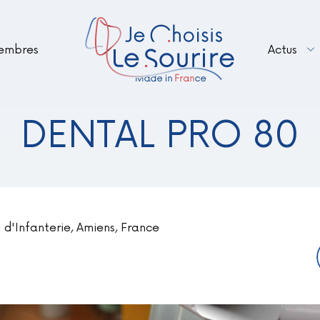
embres
Actus
Renouveler votre adhésion en 2026 – B
Le Sourire Made in France fait peau n
DENTAL PRO 80
 d'Infanterie, Amiens, France