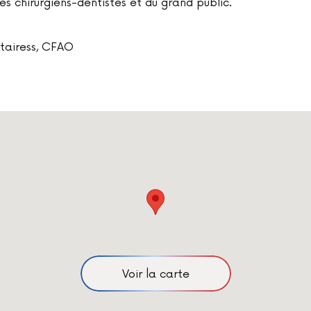
des chirurgiens-dentistes et du grand public.
ntairess, CFAO
Voir la carte