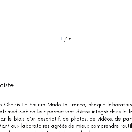
1
/ 6
iste
 Choisis Le Sourire Made In France, chaque laboratoir
irefr.mediweb.co leur permettant d’être intégré dans la l
ar le biais d’un descriptif, de photos, de vidéos, de pa
tant aux laboratoires agréés de mieux comprendre l’out